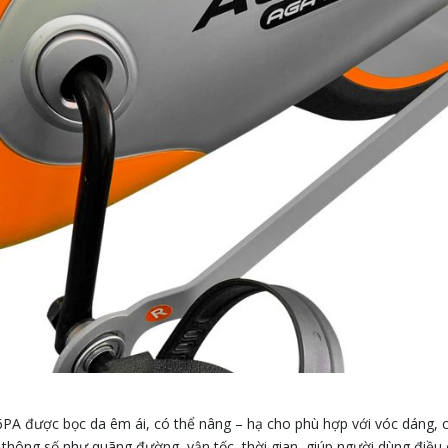
PA được bọc da êm ái, có thể nâng – hạ cho phù hợp với vóc dáng, 
 thông số như quãng đường, vận tốc, thời gian, giúp người dùng điều