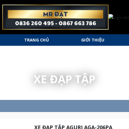
TRANG CHỦ
GIỚI THIỆU
XE ĐẠP TẬP
XE ĐẠP TẬP AGURI AGA-206PA