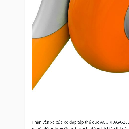
Phần yên xe của xe đạp tập thể dục AGURI AGA-206
người dùng. Máy được trang bị đồng hồ hiển thị các