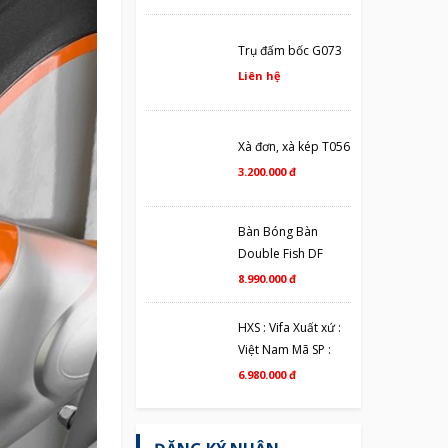
Trụ đấm bốc G073
Liên hệ
Xà đơn, xà kép T056
3.200.000 đ
Bàn Bóng Bàn
Double Fish DF
201C
8.990.000 đ
HXS : Vifa Xuất xứ :
Việt Nam Mã SP :
601502
6.980.000 đ