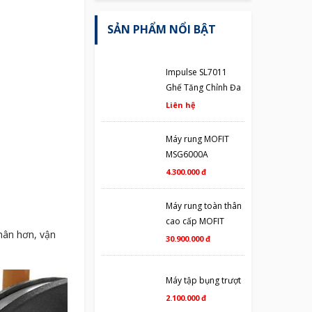
SẢN PHẨM NỔI BẬT
Impulse SL7011
Ghế Tăng Chỉnh Đa
Năng
Liên hệ
Máy rung MOFIT
MSG6000A
4.300.000 đ
Máy rung toàn thân
cao cấp MOFIT
hân hơn, vận
MJ006D
30.900.000 đ
Máy tập bụng trượt
2.100.000 đ