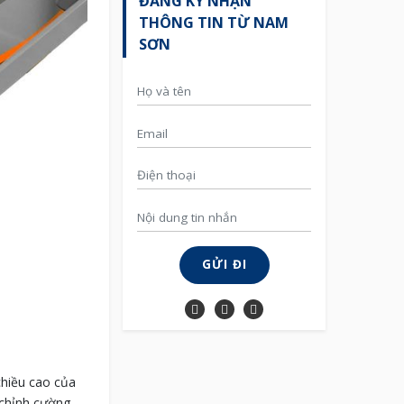
ĐĂNG KÝ NHẬN
THÔNG TIN TỪ NAM
SƠN
GỬI ĐI
chiều cao của
 chỉnh cường