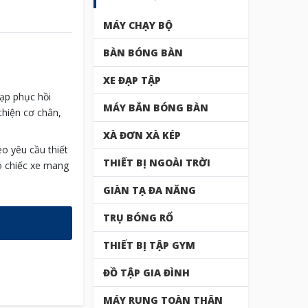
MÁY CHẠY BỘ
BÀN BÓNG BÀN
XE ĐẠP TẬP
ạp phục hồi
MÁY BẮN BÓNG BÀN
thiện cơ chân,
XÀ ĐƠN XÀ KÉP
o yêu cầu thiết
THIẾT BỊ NGOÀI TRỜI
ó chiếc xe mang
GIÀN TẠ ĐA NĂNG
TRỤ BÓNG RỔ
THIẾT BỊ TẬP GYM
ĐỒ TẬP GIA ĐÌNH
MÁY RUNG TOÀN THÂN