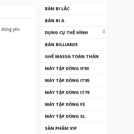
BÀN BI LẮC
BÀN BI A
 đứng yên.
DỤNG CỤ THỂ HÌNH
BÀN BILLIARDS
GHẾ MASSA TOÀN THÂN
MÁY TẬP DÒNG IF93
MÁY TẬP DÒNG IT95
MÁY TẬP DÒNG IT70
MÁY TẬP DÒNG FE
MÁY TẬP DÒNG SL
SẢN PHẨM VIP