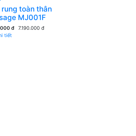
rung toàn thân
sage MJ001F
.000 đ
7.190.000 đ
i tiết