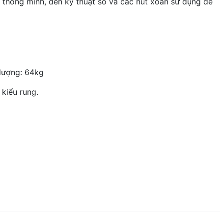
 thông minh, đèn kỹ thuật số và các nút xoắn sử dụng dễ
lượng: 64kg
kiểu rung.