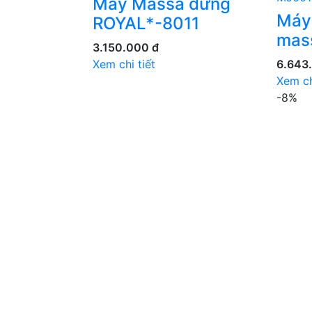
Máy Massa đứng
Máy 
ROYAL*-8011
mas
3.150.000 đ
Xem chi tiết
6.643
Xem ch
-8%