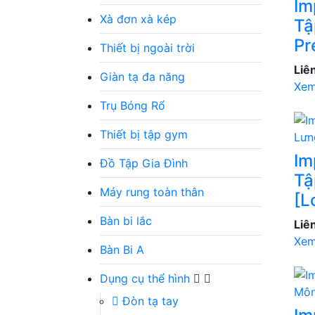
Im
Xà đơn xà kép
Tậ
Pr
Thiết bị ngoài trời
Liê
Giàn tạ đa năng
Xem
Trụ Bóng Rổ
Thiết bị tập gym
Im
Đồ Tập Gia Đình
Tậ
Máy rung toàn thân
[L
Bàn bi lắc
Liê
Xem
Bàn Bi A
Dụng cụ thể hình
Đòn tạ tay