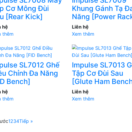
pulse SL7008 Máy
Impulse SL7009
p Cơ Mông Đùi
Khung Gánh Tạ Đ
u [Rear Kick]
Năng [Power Rac
n hệ
Liên hệ
 thêm
Xem thêm
pulse SL7012 Ghế
Impulse SL7013 
ều Chỉnh Đa Năng
Tập Cơ Đùi Sau
ID Bench]
[Glute Ham Bench
n hệ
Liên hệ
 thêm
Xem thêm
rước
1
2
3
4
Tiếp »