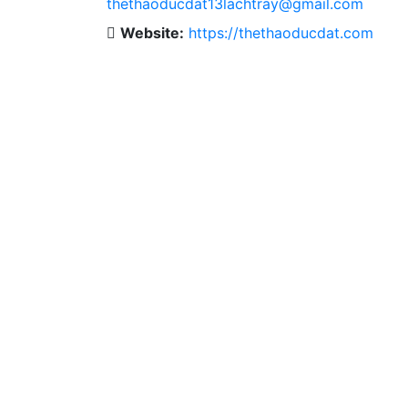
thethaoducdat13lachtray@gmail.com
Website:
https://thethaoducdat.com