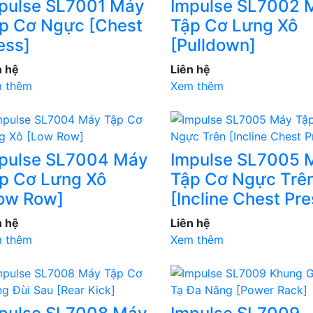
pulse SL7001 Máy
Impulse SL7002 
p Cơ Ngực [Chest
Tập Cơ Lưng Xô
ess]
[Pulldown]
n hệ
Liên hệ
 thêm
Xem thêm
pulse SL7004 Máy
Impulse SL7005 
p Cơ Lưng Xô
Tập Cơ Ngực Trê
ow Row]
[Incline Chest Pre
n hệ
Liên hệ
 thêm
Xem thêm