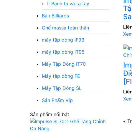
Im
Bánh tạ và tạ tay
Tậ
Sa
Bàn Billiards
Liê
Ghế massa toàn thân
Xem
máy tập dòng IF93
máy tập dòng IT95
Im
Máy Tập Dòng IT70
Đi
Máy tập dòng FE
[F
Máy Tập Dòng SL
Liê
Xem
Sản Phẩm Vip
Sản phẩm nổi bật
« T