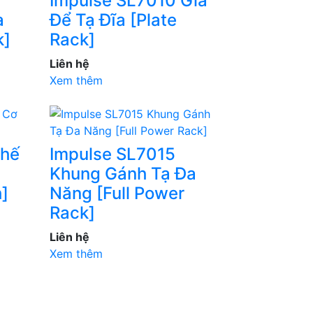
Impulse SL7010 Giá
a
Để Tạ Đĩa [Plate
k]
Rack]
Liên hệ
Xem thêm
Ghế
Impulse SL7015
Khung Gánh Tạ Đa
]
Năng [Full Power
Rack]
Liên hệ
Xem thêm