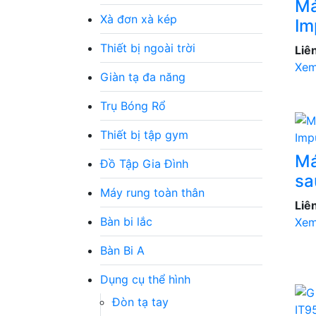
Má
Xà đơn xà kép
Im
Thiết bị ngoài trời
Liê
Xem
Giàn tạ đa năng
Trụ Bóng Rổ
Thiết bị tập gym
Má
Đồ Tập Gia Đình
sa
Máy rung toàn thân
Liê
Bàn bi lắc
Xem
Bàn Bi A
Dụng cụ thể hình
Đòn tạ tay