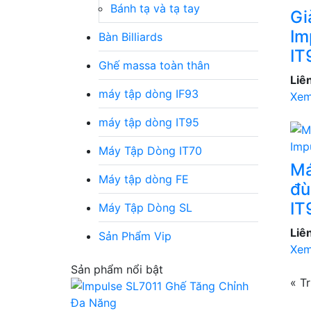
Bánh tạ và tạ tay
Gi
Im
Bàn Billiards
IT
Ghế massa toàn thân
Liê
máy tập dòng IF93
Xem
máy tập dòng IT95
Máy Tập Dòng IT70
Má
Máy tập dòng FE
đù
IT
Máy Tập Dòng SL
Liê
Sản Phẩm Vip
Xem
Sản phẩm nổi bật
« T