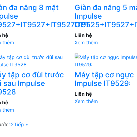
àn đa năng 8 mặt
Giàn đa năng 5 m
pulse
Impulse
9527+IT9527+IT9527OPT
IT9525+IT9527+
n hệ
Liên hệ
 thêm
Xem thêm
y tập cơ đùi trước
Máy tập cơ ngực
i sau Impulse
Impulse IT9529:
9528
Liên hệ
Xem thêm
n hệ
 thêm
rước
1
2
Tiếp »